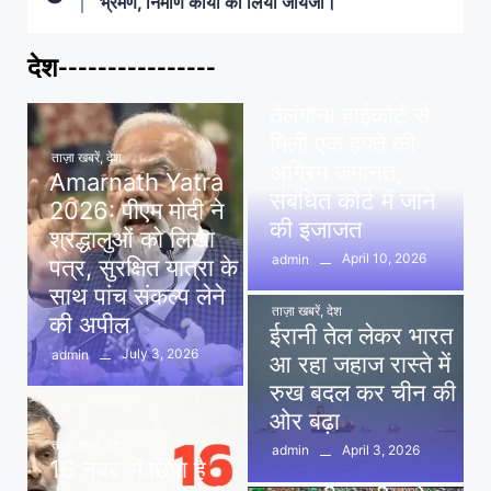
भ्रमण, निर्माण कार्यों का लिया जायजा।
देश----------------
ताज़ा खबरें
,
देश
,
मध्य प्रदेश
पवन खेड़ा को राहत:
तेलंगाना हाईकोर्ट से
मिली एक हफ्ते की
ताज़ा खबरें
,
देश
अग्रिम जमानत,
Amarnath Yatra
संबंधित कोर्ट में जाने
2026: पीएम मोदी ने
की इजाजत
श्रद्धालुओं को लिखा
April 10, 2026
admin
पत्र, सुरक्षित यात्रा के
साथ पांच संकल्प लेने
ताज़ा खबरें
,
देश
की अपील
ईरानी तेल लेकर भारत
July 3, 2026
admin
आ रहा जहाज रास्ते में
रुख बदल कर चीन की
ओर बढ़ा
ताज़ा खबरें
,
देश
April 3, 2026
admin
16 नंबर’ में छिपा है
ताज़ा खबरें
,
दिल्ली
,
देश