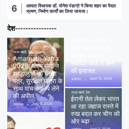
आमला विधायक डॉ. योगेश पंडाग्रे ने किया शहर का पैदल
भ्रमण, निर्माण कार्यों का लिया जायजा।
देश----------------
ताज़ा खबरें
,
देश
,
मध्य प्रदेश
पवन खेड़ा को राहत:
तेलंगाना हाईकोर्ट से
मिली एक हफ्ते की
ताज़ा खबरें
,
देश
अग्रिम जमानत,
Amarnath Yatra
संबंधित कोर्ट में जाने
2026: पीएम मोदी ने
की इजाजत
श्रद्धालुओं को लिखा
April 10, 2026
admin
पत्र, सुरक्षित यात्रा के
साथ पांच संकल्प लेने
ताज़ा खबरें
,
देश
की अपील
ईरानी तेल लेकर भारत
July 3, 2026
admin
आ रहा जहाज रास्ते में
रुख बदल कर चीन की
ओर बढ़ा
ताज़ा खबरें
,
देश
April 3, 2026
admin