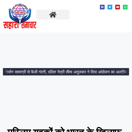
ताज़ा खबरें
मध्य प्रदेश
्माण सामाग्री से फैली गंदगी, दलित नेत्री सीमा अतुलकर ने दिया आंदोलन का अल्टीमेटम।