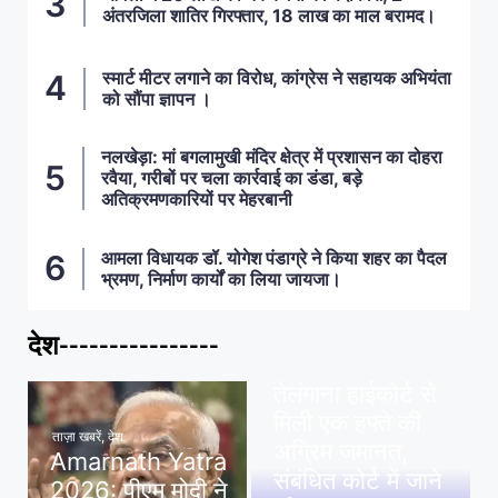
अंतरजिला शातिर गिरफ्तार, 18 लाख का माल बरामद।
स्मार्ट मीटर लगाने का विरोध, कांग्रेस ने सहायक अभियंता
को सौंपा ज्ञापन ।
नलखेड़ा: मां बगलामुखी मंदिर क्षेत्र में प्रशासन का दोहरा
रवैया, गरीबों पर चला कार्रवाई का डंडा, बड़े
अतिक्रमणकारियों पर मेहरबानी
आमला विधायक डॉ. योगेश पंडाग्रे ने किया शहर का पैदल
भ्रमण, निर्माण कार्यों का लिया जायजा।
देश----------------
ताज़ा खबरें
,
देश
,
मध्य प्रदेश
पवन खेड़ा को राहत:
तेलंगाना हाईकोर्ट से
मिली एक हफ्ते की
ताज़ा खबरें
,
देश
अग्रिम जमानत,
Amarnath Yatra
संबंधित कोर्ट में जाने
2026: पीएम मोदी ने