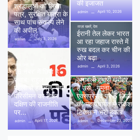
की इजाजत
श्रद्धालुओं को लिखा
April 10, 2026
admin
पत्र, सुरक्षित यात्रा के
साथ पांच संकल्प लेने
ताज़ा खबरें
,
देश
की अपील
ईरानी तेल लेकर भारत
July 3, 2026
admin
आ रहा जहाज रास्ते में
रुख बदल कर चीन की
ओर बढ़ा
ताज़ा खबरें
,
देश
April 3, 2026
admin
16 नंबर’ में छिपा है
ताज़ा खबरें
,
दिल्ली
,
देश
जवाब: राहुल गांधी की
अरावली हमारी धरोहर
पहेली से हलचल, क्या
है उसे…यमुना
परिसीमन को लेकर
एक्सप्रेसवे पर 6 जिलों
दक्षिण की राजनीति
की महापंचायत में राकेश
पर…
टिकैत ने भरी हुंकार
April 17, 2026
December 23, 2025
admin
admin