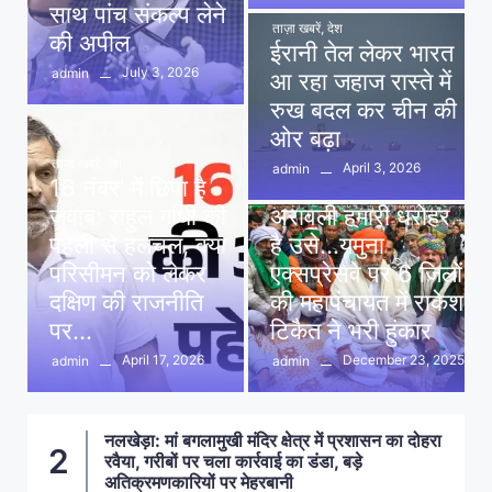
साथ पांच संकल्प लेने
ताज़ा खबरें
,
देश
की अपील
ईरानी तेल लेकर भारत
July 3, 2026
admin
आ रहा जहाज रास्ते में
रुख बदल कर चीन की
ओर बढ़ा
ताज़ा खबरें
,
देश
April 3, 2026
admin
16 नंबर’ में छिपा है
ताज़ा खबरें
,
दिल्ली
,
देश
जवाब: राहुल गांधी की
अरावली हमारी धरोहर
पहेली से हलचल, क्या
है उसे…यमुना
परिसीमन को लेकर
एक्सप्रेसवे पर 6 जिलों
दक्षिण की राजनीति
की महापंचायत में राकेश
पर…
टिकैत ने भरी हुंकार
April 17, 2026
December 23, 2025
admin
admin
नलखेड़ा: मां बगलामुखी मंदिर क्षेत्र में प्रशासन का दोहरा
ा
2
रवैया, गरीबों पर चला कार्रवाई का डंडा, बड़े
अतिक्रमणकारियों पर मेहरबानी