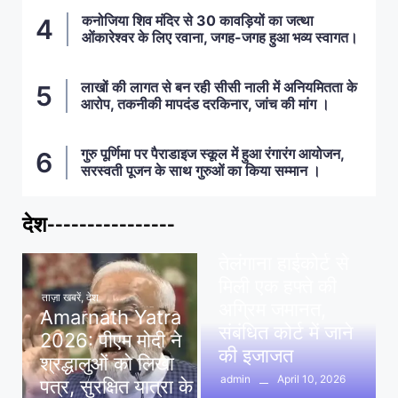
कनोजिया शिव मंदिर से 30 कावड़ियों का जत्था
ओंकारेश्वर के लिए रवाना, जगह-जगह हुआ भव्य स्वागत।
लाखों की लागत से बन रही सीसी नाली में अनियमितता के
आरोप, तकनीकी मापदंड दरकिनार, जांच की मांग ।
गुरु पूर्णिमा पर पैराडाइज स्कूल में हुआ रंगारंग आयोजन,
सरस्वती पूजन के साथ गुरुओं का किया सम्मान ।
देश----------------
ताज़ा खबरें
,
देश
,
मध्य प्रदेश
पवन खेड़ा को राहत:
तेलंगाना हाईकोर्ट से
मिली एक हफ्ते की
ताज़ा खबरें
,
देश
अग्रिम जमानत,
Amarnath Yatra
संबंधित कोर्ट में जाने
2026: पीएम मोदी ने
की इजाजत
श्रद्धालुओं को लिखा
April 10, 2026
admin
पत्र, सुरक्षित यात्रा के