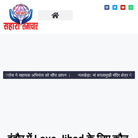
ताज़ा खबरें
मध्य प्रदेश
ंग्रेस ने सहायक अभियंता को सौंपा ज्ञापन ।
नलखेड़ा: मां बगलामुखी मंदिर क्षेत्र में प्रशा