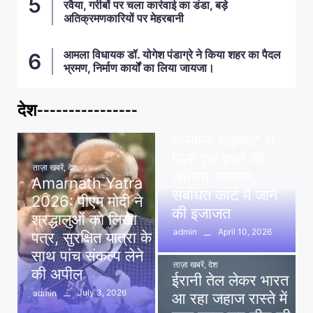
रवैया, गरीबों पर चला कार्रवाई का डंडा, बड़े
अतिक्रमणकारियों पर मेहरबानी
आमला विधायक डॉ. योगेश पंडाग्रे ने किया शहर का पैदल
भ्रमण, निर्माण कार्यों का लिया जायजा।
देश----------------
ताज़ा खबरें
,
देश
,
मध्य प्रदेश
पवन खेड़ा को राहत:
तेलंगाना हाईकोर्ट से
मिली एक हफ्ते की
ताज़ा खबरें
,
देश
अग्रिम जमानत,
Amarnath Yatra
संबंधित कोर्ट में जाने
2026: पीएम मोदी ने
की इजाजत
श्रद्धालुओं को लिखा
April 10, 2026
admin
पत्र, सुरक्षित यात्रा के
साथ पांच संकल्प लेने
ताज़ा खबरें
,
देश
की अपील
ईरानी तेल लेकर भारत
July 3, 2026
admin
आ रहा जहाज रास्ते में