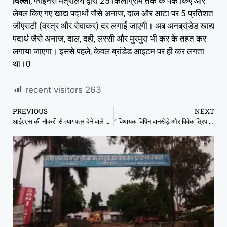
दिल्ली
, फाइनेंस मंत्रालय द्वारा 25 किलोग्राम तक के पैक किए और
लेबल किए गए खाद्य पदार्थों जैसे अनाज, दाल और आटा पर 5 प्रतिशत
जीएसटी (वस्त्र और सेवाकर) दर लगाई जाएगी। अब अनब्रांडेड खाद्य
पदार्थ जैसे अनाज, दाल, दही, लस्सी और मुरमुरा भी कर के तहत कर
लगाया जाएगा। इससे पहले, केवल ब्रांडेड आइटम पर ही कर लगता
था।0
recent visitors
263
PREVIOUS
NEXT
आईएएस की नौकरी से त्यागपत्र देने वाले राजीव शर्मा का भिंड पहुँचने पर जोरदाए स्वागत।
” विधायक विपिन वानखेड़े और विवेक त्रिपाठी को एमपी एमएलए कोर्ट ने 1 साल की सजा सुनाई “