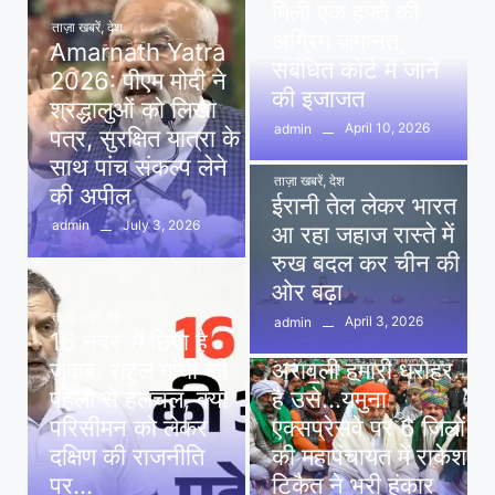
मिली एक हफ्ते की
ताज़ा खबरें
,
देश
अग्रिम जमानत,
Amarnath Yatra
संबंधित कोर्ट में जाने
2026: पीएम मोदी ने
की इजाजत
श्रद्धालुओं को लिखा
April 10, 2026
admin
पत्र, सुरक्षित यात्रा के
साथ पांच संकल्प लेने
ताज़ा खबरें
,
देश
की अपील
ईरानी तेल लेकर भारत
July 3, 2026
admin
आ रहा जहाज रास्ते में
रुख बदल कर चीन की
ओर बढ़ा
ताज़ा खबरें
,
देश
April 3, 2026
admin
16 नंबर’ में छिपा है
ताज़ा खबरें
,
दिल्ली
,
देश
जवाब: राहुल गांधी की
अरावली हमारी धरोहर
पहेली से हलचल, क्या
है उसे…यमुना
परिसीमन को लेकर
एक्सप्रेसवे पर 6 जिलों
दक्षिण की राजनीति
की महापंचायत में राकेश
पर…
टिकैत ने भरी हुंकार