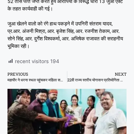
52 तास पत्‍ते जप्‍त करते हुये आरोपियो के विरूद्ध धारा 13 जुआ एक्‍ट
के तहत कार्यवाही की गई।
जुआ खेलने वालो को रंगे हाथ पकड़ने में उपनिरी संतराम यादव,
प्र.आर. अंजनी मिश्रा, आर. बृजेश सिंह, आर. रजनीश तेकाम, आर.
सोने सिंह, आर. दुर्गेश विश्वकर्मा, आर. अभिषेक राजावत की सराहनीय
भूमिका रही।
recent visitors
194
PREVIOUS
NEXT
महापौर ने धरना स्थल पहुंचकर महिला सफाई मित्रों को पुष्पमालाएं पहनाकर किया सम्मान
22वी राज्य स्तरीय योगासन प्रतियोगिता का समापन।