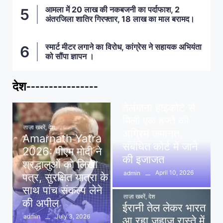
आमला में 20 लाख की नकबजनी का पर्दाफाश, 2
अंतरजिला शातिर गिरफ्तार, 18 लाख का माल बरामद।
स्मार्ट मीटर लगाने का विरोध, कांग्रेस ने सहायक अभियंता
को सौंपा ज्ञापन ।
देश----------------
ताज़ा खबरें
,
देश
,
मध्य प्रदेश
पवन खेड़ा को राहत:
तेलंगाना हाईकोर्ट से
मिली एक हफ्ते की
ताज़ा खबरें
,
देश
अग्रिम जमानत,
Amarnath Yatra
संबंधित कोर्ट में जाने
2026: पीएम मोदी ने
की इजाजत
श्रद्धालुओं को लिखा
April 10, 2026
admin
पत्र, सुरक्षित यात्रा के
साथ पांच संकल्प लेने
ताज़ा खबरें
,
देश
की अपील
ईरानी तेल लेकर भारत
July 3, 2026
admin
आ रहा जहाज रास्ते में