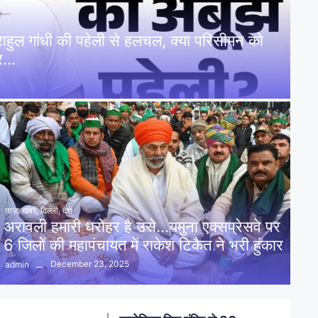
: राहुल गांधी की पहेली से हलचल, क्या परिसीमन को
पर…
ताज़ा खबरें
,
दिल्ली
,
देश
अरावली हमारी धरोहर है उसे…यमुना एक्सप्रेसवे पर
6 जिलों की महापंचायत में राकेश टिकैत ने भरी हुंकार
December 23, 2025
admin