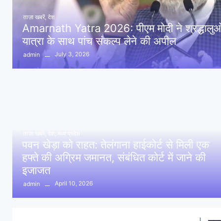
ताज़ा खबरें
,
देश
Amarnath Yatra 2026: पीएम मोदी ने श्रद्धालुओं 
यात्रा के साथ पांच संकल्प लेने की अपील
July 3, 2026
admin
ताज़ा खबरें
,
देश
,
मध्य प्रदेश
पवन खेड़ा को राहत: तेलंगाना हाईकोर्ट से मिली एक
हफ्ते की अग्रिम जमानत, संबंधित कोर्ट में जाने की
इजाजत
April 10, 2026
admin