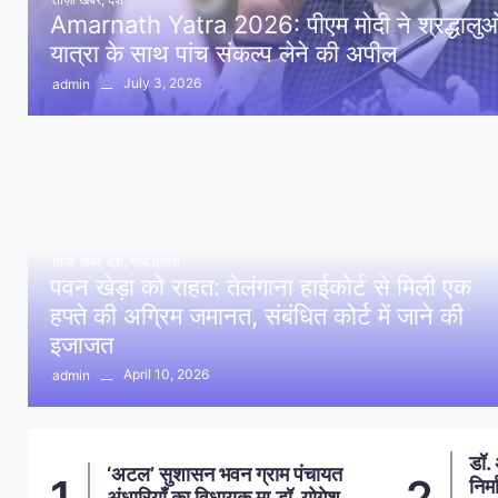
Amarnath Yatra 2026: पीएम मोदी ने श्रद्धालुओं 
यात्रा के साथ पांच संकल्प लेने की अपील
July 3, 2026
admin
ताज़ा खबरें
,
देश
,
मध्य प्रदेश
पवन खेड़ा को राहत: तेलंगाना हाईकोर्ट से मिली एक
हफ्ते की अग्रिम जमानत, संबंधित कोर्ट में जाने की
इजाजत
April 10, 2026
admin
डॉ. अंबेडकर प्रतिमा स्थल पर
आमल
2
3
निर्माण सामाग्री से फैली गंदगी, दलित
प्र