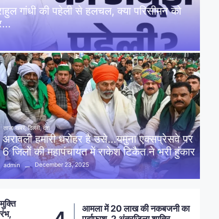
: राहुल गांधी की पहेली से हलचल, क्या परिसीमन को
पर…
ताज़ा खबरें
,
दिल्ली
,
देश
अरावली हमारी धरोहर है उसे…यमुना एक्सप्रेसवे पर
6 जिलों की महापंचायत में राकेश टिकैत ने भरी हुंकार
December 23, 2025
admin
नकबजनी का
स्मार्ट मीटर लगाने का विरोध, कांग्रेस
5
शातिर
ने सहायक अभियंता को सौंपा ज्ञापन