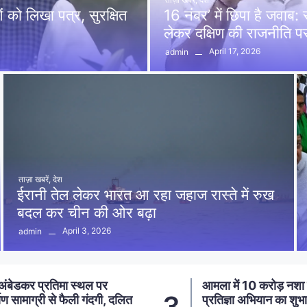
को लिखा पत्र, सुरक्षित
16 नंबर’ में छिपा है जवाब
लेकर दक्षिण की राजनीति 
April 17, 2026
admin
ताज़ा खबरें
,
देश
ईरानी तेल लेकर भारत आ रहा जहाज रास्ते में रुख
बदल कर चीन की ओर बढ़ा
April 3, 2026
admin
ा में 10 करोड़ नशा मुक्ति
आमला में 20 लाख की 
4
तिज्ञा अभियान का शुभारंभ,
पर्दाफाश, 2 अंतरजिला 