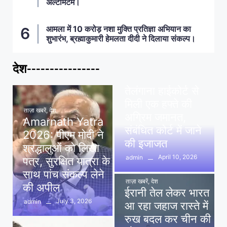
अल्टीमेटम।
आमला में 10 करोड़ नशा मुक्ति प्रतिज्ञा अभियान का
शुभारंभ, ब्रह्माकुमारी हेमलता दीदी ने दिलाया संकल्प।
देश----------------
ताज़ा खबरें
,
देश
,
मध्य प्रदेश
पवन खेड़ा को राहत:
तेलंगाना हाईकोर्ट से
मिली एक हफ्ते की
ताज़ा खबरें
,
देश
अग्रिम जमानत,
Amarnath Yatra
संबंधित कोर्ट में जाने
2026: पीएम मोदी ने
की इजाजत
श्रद्धालुओं को लिखा
April 10, 2026
admin
पत्र, सुरक्षित यात्रा के
साथ पांच संकल्प लेने
ताज़ा खबरें
,
देश
की अपील
ईरानी तेल लेकर भारत
July 3, 2026
admin
आ रहा जहाज रास्ते में
रुख बदल कर चीन की