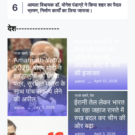
आमला विधायक डॉ. योगेश पंडाग्रे ने किया शहर का पैदल
भ्रमण, निर्माण कार्यों का लिया जायजा।
देश----------------
ताज़ा खबरें
,
देश
,
मध्य प्रदेश
पवन खेड़ा को राहत:
तेलंगाना हाईकोर्ट से
मिली एक हफ्ते की
ताज़ा खबरें
,
देश
अग्रिम जमानत,
Amarnath Yatra
संबंधित कोर्ट में जाने
2026: पीएम मोदी ने
की इजाजत
श्रद्धालुओं को लिखा
April 10, 2026
admin
पत्र, सुरक्षित यात्रा के
साथ पांच संकल्प लेने
ताज़ा खबरें
,
देश
की अपील
ईरानी तेल लेकर भारत
July 3, 2026
admin
आ रहा जहाज रास्ते में
रुख बदल कर चीन की
ओर बढ़ा
ताज़ा खबरें
,
देश
April 3, 2026
admin