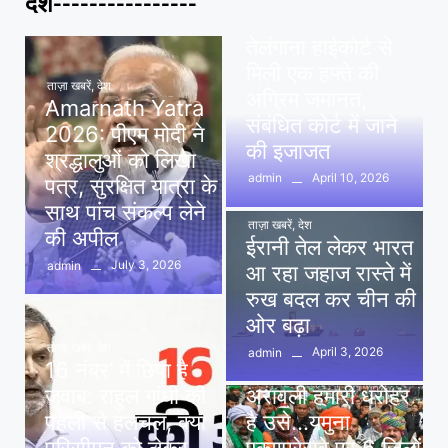
देश----------------
पवन खेड़ा को राहत:
तेलंगाना हाईकोर्ट से
मिली एक हफ्ते की
ताज़ा खबरें
,
देश
अग्रिम जमानत,
Amarnath Yatra
संबंधित कोर्ट में जाने
2026: पीएम मोदी ने
की इजाजत
श्रद्धालुओं को लिखा
April 10, 2026
admin
पत्र, सुरक्षित यात्रा के
साथ पांच संकल्प लेने
ताज़ा खबरें
,
देश
की अपील
ईरानी तेल लेकर भारत
July 3, 2026
admin
आ रहा जहाज रास्ते में
रुख बदल कर चीन की
ओर बढ़ा
ताज़ा खबरें
,
देश
April 3, 2026
admin
16 नंबर’ में छिपा है
ताज़ा खबरें
,
दिल्ली
,
देश
जवाब: राहुल गांधी की
अरावली हमारी धरोहर
पहेली से हलचल, क्या
है उसे…यमुना