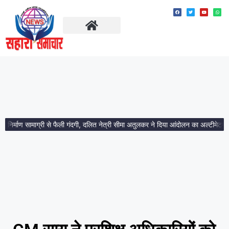
ताज़ा खबरें
मध्य प्रदेश
्माण सामाग्री से फैली गंदगी, दलित नेत्री सीमा अतुलकर ने दिया आंदोलन का अल्टीमेटम।