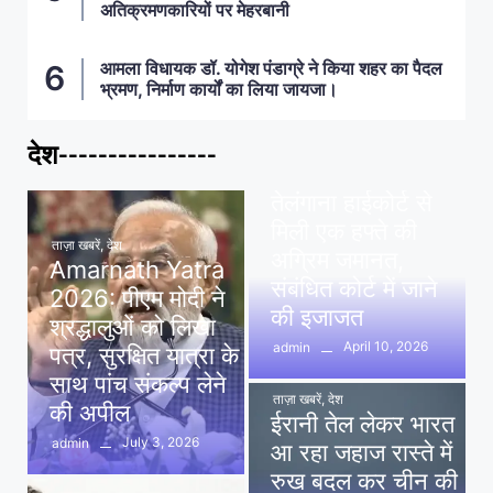
अतिक्रमणकारियों पर मेहरबानी
आमला विधायक डॉ. योगेश पंडाग्रे ने किया शहर का पैदल
भ्रमण, निर्माण कार्यों का लिया जायजा।
देश----------------
ताज़ा खबरें
,
देश
,
मध्य प्रदेश
पवन खेड़ा को राहत:
तेलंगाना हाईकोर्ट से
मिली एक हफ्ते की
ताज़ा खबरें
,
देश
अग्रिम जमानत,
Amarnath Yatra
संबंधित कोर्ट में जाने
2026: पीएम मोदी ने
की इजाजत
श्रद्धालुओं को लिखा
April 10, 2026
admin
पत्र, सुरक्षित यात्रा के
साथ पांच संकल्प लेने
ताज़ा खबरें
,
देश
की अपील
ईरानी तेल लेकर भारत
July 3, 2026
admin
आ रहा जहाज रास्ते में
रुख बदल कर चीन की