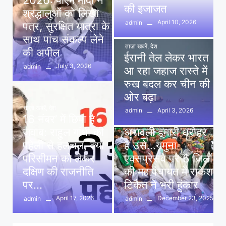
2026: पीएम मोदी ने
की इजाजत
श्रद्धालुओं को लिखा
April 10, 2026
admin
पत्र, सुरक्षित यात्रा के
साथ पांच संकल्प लेने
ताज़ा खबरें
,
देश
की अपील
ईरानी तेल लेकर भारत
July 3, 2026
admin
आ रहा जहाज रास्ते में
रुख बदल कर चीन की
ओर बढ़ा
ताज़ा खबरें
,
देश
April 3, 2026
admin
16 नंबर’ में छिपा है
ताज़ा खबरें
,
दिल्ली
,
देश
जवाब: राहुल गांधी की
अरावली हमारी धरोहर
पहेली से हलचल, क्या
है उसे…यमुना
परिसीमन को लेकर
एक्सप्रेसवे पर 6 जिलों
दक्षिण की राजनीति
की महापंचायत में राकेश
पर…
टिकैत ने भरी हुंकार
April 17, 2026
December 23, 2025
admin
admin