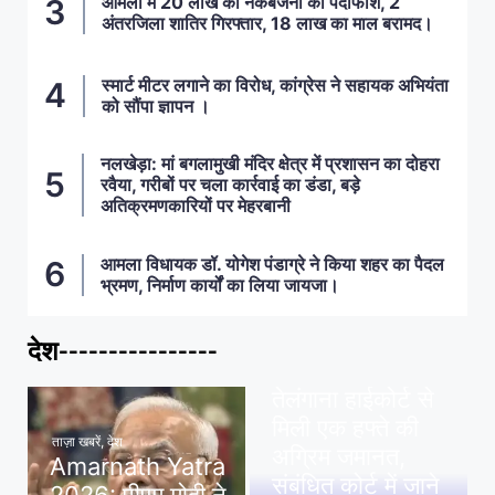
आमला में 20 लाख की नकबजनी का पर्दाफाश, 2
अंतरजिला शातिर गिरफ्तार, 18 लाख का माल बरामद।
स्मार्ट मीटर लगाने का विरोध, कांग्रेस ने सहायक अभियंता
को सौंपा ज्ञापन ।
नलखेड़ा: मां बगलामुखी मंदिर क्षेत्र में प्रशासन का दोहरा
रवैया, गरीबों पर चला कार्रवाई का डंडा, बड़े
अतिक्रमणकारियों पर मेहरबानी
आमला विधायक डॉ. योगेश पंडाग्रे ने किया शहर का पैदल
भ्रमण, निर्माण कार्यों का लिया जायजा।
देश----------------
ताज़ा खबरें
,
देश
,
मध्य प्रदेश
पवन खेड़ा को राहत:
तेलंगाना हाईकोर्ट से
मिली एक हफ्ते की
ताज़ा खबरें
,
देश
अग्रिम जमानत,
Amarnath Yatra
संबंधित कोर्ट में जाने