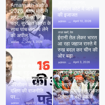
अग्रिम जमानत,
Amarnath Yatra
संबंधित कोर्ट में जाने
2026: पीएम मोदी ने
की इजाजत
श्रद्धालुओं को लिखा
April 10, 2026
admin
पत्र, सुरक्षित यात्रा के
साथ पांच संकल्प लेने
ताज़ा खबरें
,
देश
की अपील
ईरानी तेल लेकर भारत
July 3, 2026
admin
आ रहा जहाज रास्ते में
रुख बदल कर चीन की
ओर बढ़ा
ताज़ा खबरें
,
देश
April 3, 2026
admin
16 नंबर’ में छिपा है
ताज़ा खबरें
,
दिल्ली
,
देश
जवाब: राहुल गांधी की
अरावली हमारी धरोहर
पहेली से हलचल, क्या
है उसे…यमुना
परिसीमन को लेकर
एक्सप्रेसवे पर 6 जिलों
दक्षिण की राजनीति
की महापंचायत में राकेश
पर…
टिकैत ने भरी हुंकार
April 17, 2026
December 23, 2025
admin
admin