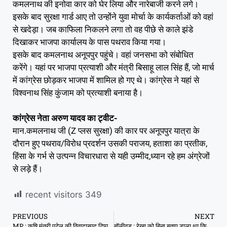
कमलनाथ की इनोवा कार को घेर लिया और नारेबाजी करने लगे।
इसके बाद सुरक्षा गार्ड आए तो उन्होंने युवा मोर्चा के कार्यकर्ताओं को वहां
से खदेड़ा। जब काफिला निकलने लगा तो वह पीछे से काले झंडे
दिखाकर भाजपा कार्यालय के पास पथराव किया गया।
इसके बाद कमलनाथ अनूपपुर पहुंचे। वहां जनसभा को संबोधित
करेंगे। यहां पर भाजपा प्रत्याशी और मंत्री बिसाहू लाल सिंह हैं, जो मार्च
में कांग्रेस छोड़कर भाजपा में शामिल हो गए थे। कांग्रेस ने यहां से
विश्वनाथ सिंह कुंजाम को प्रत्याशी बनाया है।
कांग्रेस नेता अरुण यादव का ट्वीट-
मान.कमलनाथ जी (Z प्लस सुरक्षा) की कार पर अनूपपुर यात्रा के
दौरान हुए पथराव/विरोध प्रदर्शन उसकी पराजय, हताशा का प्रतीक,
हिंसा के गर्भ से उत्पन्न विचारधारा से यही उम्मीद,ध्यान रहे हम अंग्रेजों
से लड़े हैं।
recent visitors
349
PREVIOUS
NEXT
MP : कृषि मंत्री पटेल की विवादास्पद टिप्पणी, कमलनाथ सत्ता जाने के बाद सठिया गए
बॉलीवुड : रेखा को बिना बताए डाला था किसिंग सीन, बिश्वजीत ने 5 मिनट तक जबरन किया था किस