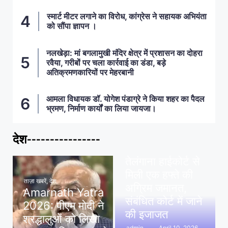
स्मार्ट मीटर लगाने का विरोध, कांग्रेस ने सहायक अभियंता
को सौंपा ज्ञापन ।
नलखेड़ा: मां बगलामुखी मंदिर क्षेत्र में प्रशासन का दोहरा
रवैया, गरीबों पर चला कार्रवाई का डंडा, बड़े
अतिक्रमणकारियों पर मेहरबानी
आमला विधायक डॉ. योगेश पंडाग्रे ने किया शहर का पैदल
भ्रमण, निर्माण कार्यों का लिया जायजा।
देश----------------
ताज़ा खबरें
,
देश
,
मध्य प्रदेश
पवन खेड़ा को राहत:
तेलंगाना हाईकोर्ट से
मिली एक हफ्ते की
ताज़ा खबरें
,
देश
अग्रिम जमानत,
Amarnath Yatra
संबंधित कोर्ट में जाने
2026: पीएम मोदी ने
की इजाजत
श्रद्धालुओं को लिखा
April 10, 2026
admin