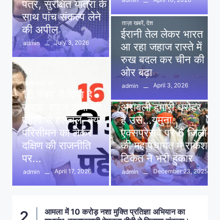
पत्र, सुरक्षित यात्रा के
साथ पांच संकल्प लेने
ताज़ा खबरें
,
देश
की अपील
ईरानी तेल लेकर भारत
July 3, 2026
admin
आ रहा जहाज रास्ते में
रुख बदल कर चीन की
ओर बढ़ा
ताज़ा खबरें
,
देश
April 3, 2026
admin
16 नंबर’ में छिपा है
ताज़ा खबरें
,
दिल्ली
,
देश
जवाब: राहुल गांधी की
अरावली हमारी धरोहर
पहेली से हलचल, क्या
है उसे…यमुना
परिसीमन को लेकर
एक्सप्रेसवे पर 6 जिलों
दक्षिण की राजनीति
की महापंचायत में राकेश
पर…
टिकैत ने भरी हुंकार
April 17, 2026
December 23, 2025
admin
admin
आमला में 10 करोड़ नशा मुक्ति प्रतिज्ञा अभियान का
2