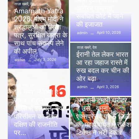
मिली एक हफ्ते की
ताज़ा खबरें
,
देश
अग्रिम जमानत,
Amarnath Yatra
संबंधित कोर्ट में जाने
2026: पीएम मोदी ने
की इजाजत
श्रद्धालुओं को लिखा
April 10, 2026
admin
पत्र, सुरक्षित यात्रा के
साथ पांच संकल्प लेने
ताज़ा खबरें
,
देश
की अपील
ईरानी तेल लेकर भारत
July 3, 2026
admin
आ रहा जहाज रास्ते में
रुख बदल कर चीन की
ओर बढ़ा
ताज़ा खबरें
,
देश
April 3, 2026
admin
16 नंबर’ में छिपा है
ताज़ा खबरें
,
दिल्ली
,
देश
जवाब: राहुल गांधी की
अरावली हमारी धरोहर
पहेली से हलचल, क्या
है उसे…यमुना
परिसीमन को लेकर
एक्सप्रेसवे पर 6 जिलों
दक्षिण की राजनीति
की महापंचायत में राकेश
पर…
टिकैत ने भरी हुंकार