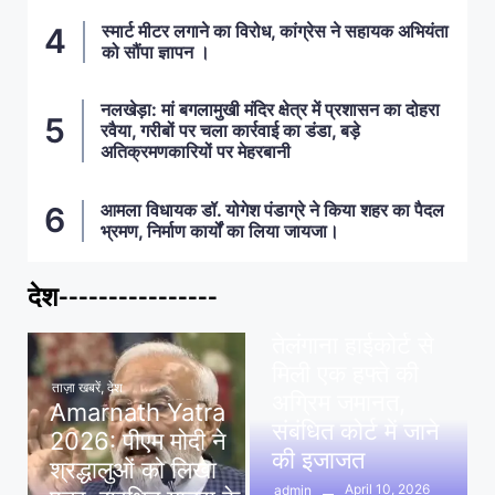
स्मार्ट मीटर लगाने का विरोध, कांग्रेस ने सहायक अभियंता
को सौंपा ज्ञापन ।
नलखेड़ा: मां बगलामुखी मंदिर क्षेत्र में प्रशासन का दोहरा
रवैया, गरीबों पर चला कार्रवाई का डंडा, बड़े
अतिक्रमणकारियों पर मेहरबानी
आमला विधायक डॉ. योगेश पंडाग्रे ने किया शहर का पैदल
भ्रमण, निर्माण कार्यों का लिया जायजा।
देश----------------
ताज़ा खबरें
,
देश
,
मध्य प्रदेश
पवन खेड़ा को राहत:
तेलंगाना हाईकोर्ट से
मिली एक हफ्ते की
ताज़ा खबरें
,
देश
अग्रिम जमानत,
Amarnath Yatra
संबंधित कोर्ट में जाने
2026: पीएम मोदी ने
की इजाजत
श्रद्धालुओं को लिखा
April 10, 2026
admin