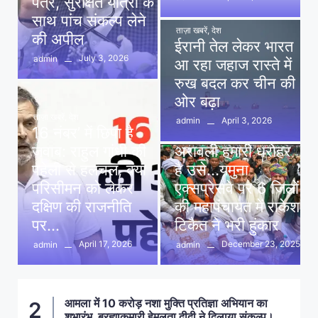
पत्र, सुरक्षित यात्रा के
साथ पांच संकल्प लेने
ताज़ा खबरें
,
देश
की अपील
ईरानी तेल लेकर भारत
July 3, 2026
admin
आ रहा जहाज रास्ते में
रुख बदल कर चीन की
ओर बढ़ा
ताज़ा खबरें
,
देश
April 3, 2026
admin
16 नंबर’ में छिपा है
ताज़ा खबरें
,
दिल्ली
,
देश
जवाब: राहुल गांधी की
अरावली हमारी धरोहर
पहेली से हलचल, क्या
है उसे…यमुना
परिसीमन को लेकर
एक्सप्रेसवे पर 6 जिलों
दक्षिण की राजनीति
की महापंचायत में राकेश
पर…
टिकैत ने भरी हुंकार
April 17, 2026
December 23, 2025
admin
admin
आमला में 10 करोड़ नशा मुक्ति प्रतिज्ञा अभियान का
2
शुभारंभ, ब्रह्माकुमारी हेमलता दीदी ने दिलाया संकल्प।