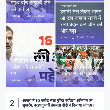
साथ पांच संकल्प लेने
ताज़ा खबरें
,
देश
की अपील
ईरानी तेल लेकर भारत
July 3, 2026
admin
आ रहा जहाज रास्ते में
रुख बदल कर चीन की
ओर बढ़ा
ताज़ा खबरें
,
देश
April 3, 2026
admin
16 नंबर’ में छिपा है
ताज़ा खबरें
,
दिल्ली
,
देश
जवाब: राहुल गांधी की
अरावली हमारी धरोहर
पहेली से हलचल, क्या
है उसे…यमुना
परिसीमन को लेकर
एक्सप्रेसवे पर 6 जिलों
दक्षिण की राजनीति
की महापंचायत में राकेश
पर…
टिकैत ने भरी हुंकार
April 17, 2026
December 23, 2025
admin
admin
आमला में 10 करोड़ नशा मुक्ति प्रतिज्ञा अभियान का
2
शुभारंभ, ब्रह्माकुमारी हेमलता दीदी ने दिलाया संकल्प।