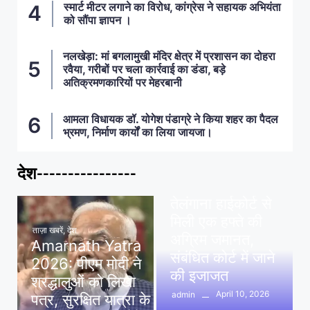
स्मार्ट मीटर लगाने का विरोध, कांग्रेस ने सहायक अभियंता
को सौंपा ज्ञापन ।
नलखेड़ा: मां बगलामुखी मंदिर क्षेत्र में प्रशासन का दोहरा
रवैया, गरीबों पर चला कार्रवाई का डंडा, बड़े
अतिक्रमणकारियों पर मेहरबानी
आमला विधायक डॉ. योगेश पंडाग्रे ने किया शहर का पैदल
भ्रमण, निर्माण कार्यों का लिया जायजा।
देश----------------
ताज़ा खबरें
,
देश
,
मध्य प्रदेश
पवन खेड़ा को राहत:
तेलंगाना हाईकोर्ट से
मिली एक हफ्ते की
ताज़ा खबरें
,
देश
अग्रिम जमानत,
Amarnath Yatra
संबंधित कोर्ट में जाने
2026: पीएम मोदी ने
की इजाजत
श्रद्धालुओं को लिखा
April 10, 2026
admin
पत्र, सुरक्षित यात्रा के