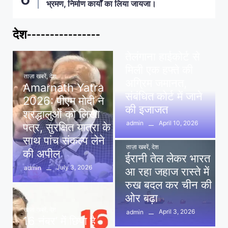
भ्रमण, निर्माण कार्यों का लिया जायजा।
देश----------------
ताज़ा खबरें
,
देश
,
मध्य प्रदेश
पवन खेड़ा को राहत:
तेलंगाना हाईकोर्ट से
मिली एक हफ्ते की
ताज़ा खबरें
,
देश
अग्रिम जमानत,
Amarnath Yatra
संबंधित कोर्ट में जाने
2026: पीएम मोदी ने
की इजाजत
श्रद्धालुओं को लिखा
April 10, 2026
admin
पत्र, सुरक्षित यात्रा के
साथ पांच संकल्प लेने
ताज़ा खबरें
,
देश
की अपील
ईरानी तेल लेकर भारत
July 3, 2026
admin
आ रहा जहाज रास्ते में
रुख बदल कर चीन की
ओर बढ़ा
ताज़ा खबरें
,
देश
April 3, 2026
admin
16 नंबर’ में छिपा है
ताज़ा खबरें
,
दिल्ली
,
देश