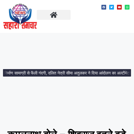
ताज़ा खबरें
मध्य प्रदेश
्माण सामाग्री से फैली गंदगी, दलित नेत्री सीमा अतुलकर ने दिया आंदोलन का अल्टीमेटम।