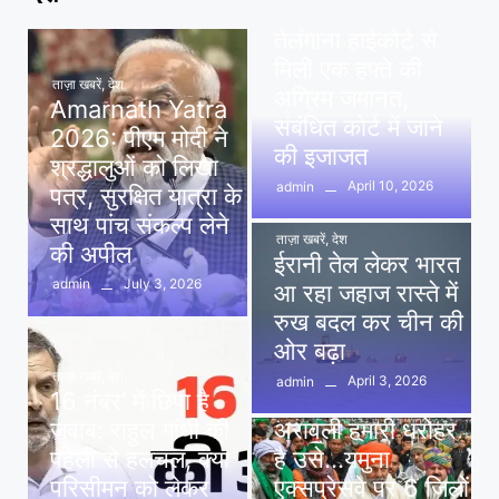
पवन खेड़ा को राहत:
तेलंगाना हाईकोर्ट से
मिली एक हफ्ते की
ताज़ा खबरें
,
देश
अग्रिम जमानत,
Amarnath Yatra
संबंधित कोर्ट में जाने
2026: पीएम मोदी ने
की इजाजत
श्रद्धालुओं को लिखा
April 10, 2026
admin
पत्र, सुरक्षित यात्रा के
साथ पांच संकल्प लेने
ताज़ा खबरें
,
देश
की अपील
ईरानी तेल लेकर भारत
July 3, 2026
admin
आ रहा जहाज रास्ते में
रुख बदल कर चीन की
ओर बढ़ा
ताज़ा खबरें
,
देश
April 3, 2026
admin
16 नंबर’ में छिपा है
ताज़ा खबरें
,
दिल्ली
,
देश
जवाब: राहुल गांधी की
अरावली हमारी धरोहर
पहेली से हलचल, क्या
है उसे…यमुना
परिसीमन को लेकर
एक्सप्रेसवे पर 6 जिलों