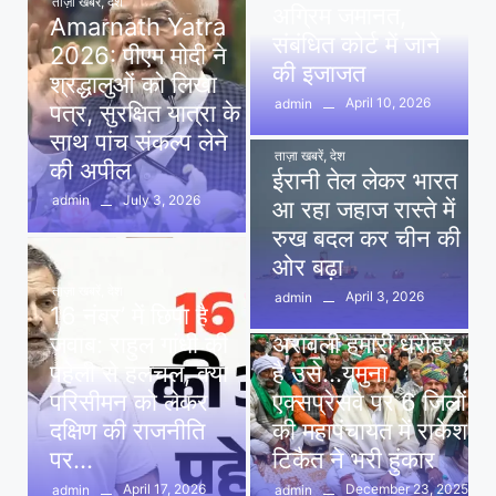
ताज़ा खबरें
,
देश
अग्रिम जमानत,
Amarnath Yatra
संबंधित कोर्ट में जाने
2026: पीएम मोदी ने
की इजाजत
श्रद्धालुओं को लिखा
April 10, 2026
admin
पत्र, सुरक्षित यात्रा के
साथ पांच संकल्प लेने
ताज़ा खबरें
,
देश
की अपील
ईरानी तेल लेकर भारत
July 3, 2026
admin
आ रहा जहाज रास्ते में
रुख बदल कर चीन की
ओर बढ़ा
ताज़ा खबरें
,
देश
April 3, 2026
admin
16 नंबर’ में छिपा है
ताज़ा खबरें
,
दिल्ली
,
देश
जवाब: राहुल गांधी की
अरावली हमारी धरोहर
पहेली से हलचल, क्या
है उसे…यमुना
परिसीमन को लेकर
एक्सप्रेसवे पर 6 जिलों
दक्षिण की राजनीति
की महापंचायत में राकेश
पर…
टिकैत ने भरी हुंकार
April 17, 2026
December 23, 2025
admin
admin