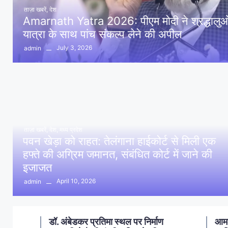
ताज़ा खबरें
,
देश
Amarnath Yatra 2026: पीएम मोदी ने श्रद्धालुओं 
यात्रा के साथ पांच संकल्प लेने की अपील
July 3, 2026
admin
ताज़ा खबरें
,
देश
,
मध्य प्रदेश
पवन खेड़ा को राहत: तेलंगाना हाईकोर्ट से मिली एक
हफ्ते की अग्रिम जमानत, संबंधित कोर्ट में जाने की
इजाजत
April 10, 2026
admin
ण
आमला में 10 करोड़ नशा मुक्ति
आमल