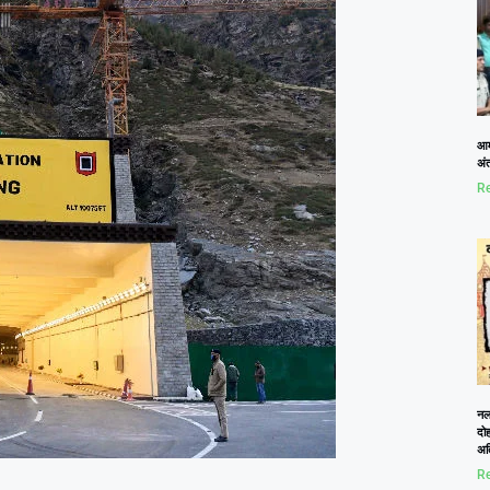
आम
अं
Re
नलख
दोह
अत
Re