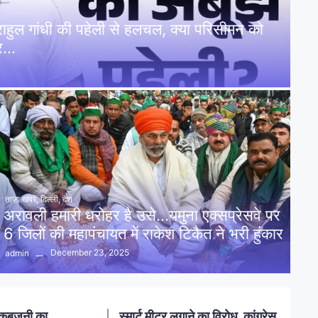
: राहुल गांधी की पहेली से हलचल, क्या परिसीमन को
पर…
ताज़ा खबरें
,
दिल्ली
,
देश
अरावली हमारी धरोहर है उसे…यमुना एक्सप्रेसवे पर
6 जिलों की महापंचायत में राकेश टिकैत ने भरी हुंकार
December 23, 2025
admin
नलखेड़ा: मां बगलामुखी मंदिर क्षेत्र में
ोध, कांग्रेस